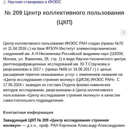
Научная стажировка в ИНЭОС
№ 209 Центр коллективного пользования
(ЦКП)
Центр коллективного пользования ИНЭОС РАН создан (приказ №70
от 11.04.2016 г.) на базе ФГБУН Институт элементоорганических
соединений им. А.Н.Несмеянова Российской академии наук (119334,
Москва, ул. Вавилова, 28, стр. 1) в виде Научно-технического центра
рентгенодифракционных исследований им. Ю.Т.Стручкова и
реорганизован в 2017 г. (приказ №69 от 14.06.2017 г.) с целью
расширения перечня оказываемых услуг с изменением названия на
«Центр исследования строения молекул (ЦИСМ) ИНЭОС РАН». С
17.06.2024 г. выведен из состава Отдела физико-химических
методов исследования, реорганизован в Центр коллективного
пользования «Центр исследования строения молекул» в качестве
самостоятельного подразделения.
Контактная информация
Заведующий ЦКП № 209 «Центр исследования строения
молекул»
— д.х.н., проф. РАН Корлюков Александр Александрович