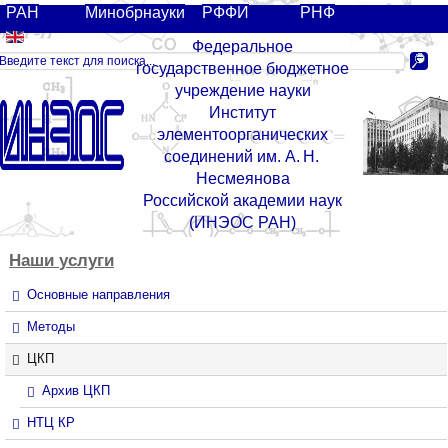
РАН
Минобрнауки
РФФИ
РНФ
Федеральное
государственное бюджетное
учреждение науки
Институт
элементоорганических
соединений им. А. Н.
Несмеянова
Российской академии наук
(ИНЭОС РАН)
Наши
услуги
Основные направления
Методы
ЦКП
Архив ЦКП
НТЦ КР