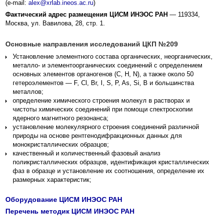
(e-mail:
)
Фактический адрес размещения ЦИСМ ИНЭОС РАН
— 119334,
Москва, ул. Вавилова, 28, стр. 1.
Основные направления исследований ЦКП №209
Установление элементного состава органических, неорганических,
металло- и элементоорганических соединений с определением
основных элементов органогенов (С, H, N), а также около 50
гетероэлементов — F, Cl, Br, I, S, P, As, Si, B и большинства
металлов;
определение химического строения молекул в растворах и
чистоты химических соединений при помощи спектроскопии
ядерного магнитного резонанса;
установление молекулярного строения соединений различной
природы на основе рентгенодифракционных данных для
монокристаллических образцов;
качественный и количественный фазовый анализ
поликристаллических образцов, идентификация кристаллических
фаз в образце и установление их соотношения, определение их
размерных характеристик;
Оборудование ЦИСМ ИНЭОС РАН
Перечень методик ЦИСМ ИНЭОС РАН