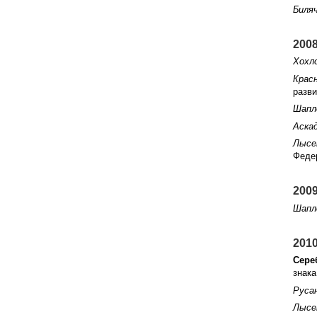
Биляч
2008
Хохло
Красн
разви
Шапло
Аскад
Лысен
Федер
2009
Шапл
2010
Сере
знака
Русан
Лысе