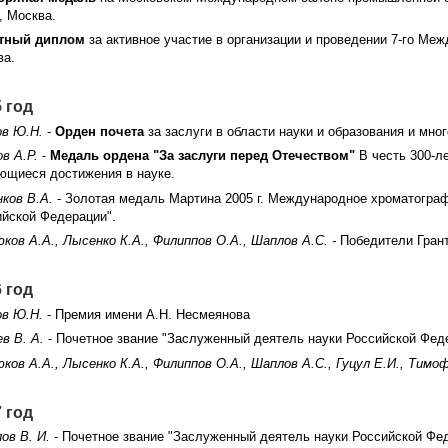
, Москва.
тный диплом
за активное участие в организации и проведении 7-го Ме
ва.
 год
ов Ю.Н.
-
Орден почета
за заслуги в области науки и образования и мн
в А.Р.
-
Медаль ордена "За заслуги перед Отечеством"
В честь 300-л
ющиеся достижения в науке.
ков В.А.
- Золотая медаль Мартина 2005 г. Международное хроматограф
ийской Федерации".
ков А.А., Лысенко К.А., Филиппов О.А., Шаплов А.С. -
Победители Грант
 год
ов Ю.Н.
- Премия имени А.Н. Несмеянова
в В. А.
- Почетное звание "Заслуженный деятель науки Российской Фед
ков А.А., Лысенко К.А., Филиппов О.А., Шаплов А.С., Гуцул Е.И., Тимо
 год
ов В. И.
- Почетное звание "Заслуженный деятель науки Российской Фе