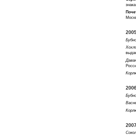
знака
Поче
Моск
2005
Бубн
Хохло
выда
Даван
Росс
Корлю
2006
Бубн
Васне
Корлю
2007
Сокол