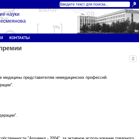
ие науки
 Несмеянова
ГИ
КОНТАКТЫ
 премии
ие медицины представителям немедицинских профессий.
рации".
дерации".
ственности "Архимед - 2004", за активное использование товарного