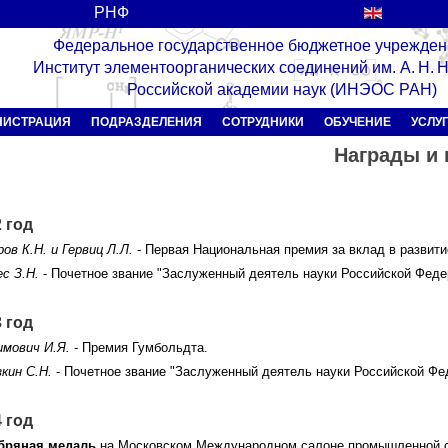
РНФ
Федеральное государственное бюджетное учрежден
Институт элементоорганических соединений им. А. Н.
Российской академии наук (ИНЭОС РАН)
НИСТРАЦИЯ
ПОДРАЗДЕЛЕНИЯ
СОТРУДНИКИ
ОБУЧЕНИЕ
УСЛУ
Награды и
 год
ов К.Н. и Гервиц Л.Л.
- Первая Национальная премия за вклад в развит
с З.Н.
- Почетное звание "Заслуженный деятель науки Российской Феде
 год
имович И.Я.
- Премия Гумбольдта.
кин С.Н.
- Почетное звание "Заслуженный деятель науки Российской Фе
 год
бряная медаль
на Московском Международном салоне промышленной соб