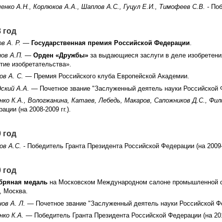
енко А.Н., Корлюков А.А., Шаплов А.С., Гуцул Е.И., Тимофеев С.В.
- По
 год
в А. Р.
—
Государственная премия Российской Федерации
.
ов А.П.
—
Орден «Дружбы»
за выдающиеся заслуги в деле изобретени
тие изобретательства».
в А. С.
— Премия Российского клуба Европейской Академии.
ский А.А.
— Почетное звание "Заслуженный деятель науки Российской 
ко К.А., Вологжанина, Катаев, Лебедь, Макаров, Сапожников Д.С., Фил
ации (на 2008-2009 гг.).
 год
ов А.С.
- Победитель Гранта Президента Российской Федерации (на 2009-2
 год
бряная медаль
на Московском Международном салоне промышленной соб
, Москва.
ов А. Л.
— Почетное звание "Заслуженный деятель науки Российской Ф
нко К.А.
— Победитель Гранта Президента Российской Федерации (на 2010