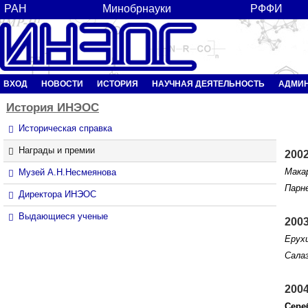
РАН
Минобрнауки
РФФИ
ВХОД
НОВОСТИ
ИСТОРИЯ
НАУЧНАЯ ДЕЯТЕЛЬНОСТЬ
АДМИ
История
ИНЭОС
Историческая справка
Награды и премии
2002
Макар
Музей А.Н.Несмеянова
Парне
Директора ИНЭОС
Выдающиеся ученые
2003
Ерух
Салаз
2004
Сере