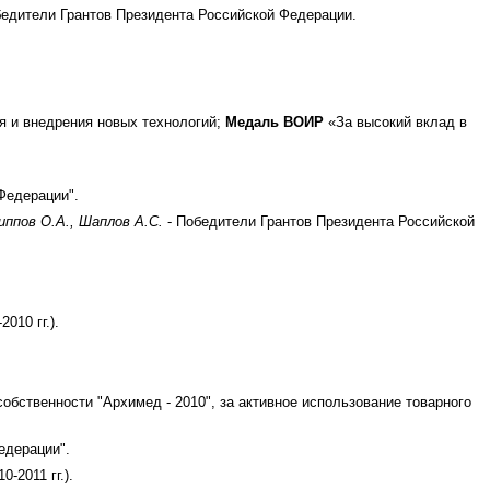
бедители Грантов Президента Российской Федерации.
я и внедрения новых технологий;
Медаль ВОИР
«За высокий вклад в
Федерации".
иппов О.А., Шаплов А.С.
- Победители Грантов Президента Российской
010 гг.).
ственности "Архимед - 2010", за активное использование товарного
едерации".
-2011 гг.).