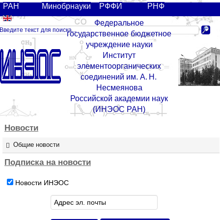
РАН
Минобрнауки
РФФИ
РНФ
Федеральное
государственное бюджетное
учреждение науки
Институт
элементоорганических
соединений им. А. Н.
Несмеянова
Российской академии наук
(ИНЭОС РАН)
Новости
Общие новости
Подписка
на
новости
Новости ИНЭОС