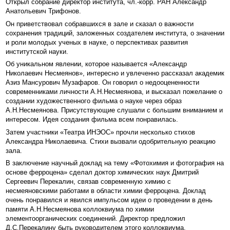
Открыл собрание директор института, чл.-корр. РАН Александр
Анатольевич Трифонов.
Он приветствовал собравшихся в зале и сказал о важности
сохранения традиций, заложенных создателем института, о значении
и роли молодых ученых в науке, о перспективах развития
институтской науки.
Об уникальном явлении, которое называется «Александр
Николаевич Несмеянов», интересно и увлеченно рассказал академик
Азиз Мансурович Музафаров. Он говорил о недооцененности
современниками личности А.Н.Несмеянова, и высказал пожелание о
создании художественного фильма о науке через образ
А.Н.Несмеянова. Присутствующие слушали с большим вниманием и
интересом. Идея создания фильма всем понравилась.
Затем участники «Театра ИНЭОС» прочли несколько стихов
Александра Николаевича. Стихи вызвали одобрительную реакцию
зала.
В заключение научный доклад на тему «Фотохимия и фотография на
основе ферроцена» сделал доктор химических наук Дмитрий
Сергеевич Перекалин, связав современную химию с
несмеяновскими работами в области химии ферроцена. Доклад
очень понравился и явился импульсом идеи о проведении в день
памяти А.Н.Несмеянова коллоквиума по химии
элементоорганических соединений. Директор предложил
Д.С.Перекалину быть руководителем этого коллоквиума.