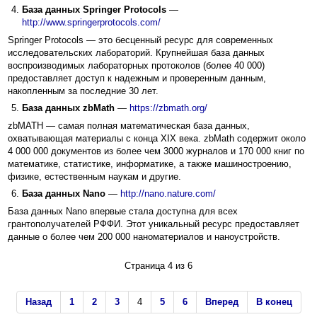
База данных
Springer Protocols
—
http://www.springerprotocols.com/
Springer Protocols — это бесценный ресурс для современных
исследовательских лабораторий. Крупнейшая база данных
воспроизводимых лабораторных протоколов (более 40 000)
предоставляет доступ к надежным и проверенным данным,
накопленным за последние 30 лет.
База данных zbMath
—
https://zbmath.org/
zbMATH — самая полная математическая база данных,
охватывающая материалы с конца XIX века. zbMath содержит около
4 000 000 документов из более чем 3000 журналов и 170 000 книг по
математике, статистике, информатике, а также машиностроению,
физике, естественным наукам и другие.
База данных Nano
—
http://nano.nature.com/
База данных Nano впервые стала доступна для всех
грантополучателей РФФИ. Этот уникальный ресурс предоставляет
данные о более чем 200 000 наноматериалов и наноустройств.
Страница 4 из 6
Назад
1
2
3
4
5
6
Вперед
В конец