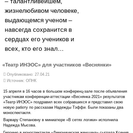
– талантливейшем,
жизнелюбивом человеке,
выдающемся ученом –
навсегда сохранится в
сердцах его учеников и
всех, кто его знал…
«Театр ИНЭОС» для участников «Веснянки»
Опубликовано: 27.04.21
Источник:
ОПНК
15 апреля в 16 часов в большом конференц-зале после объявления
участникам конференции-аттестации «Веснянка 2021» результатов
«Театр ИНЭОС» поздравил всех собравшихся и представил свою
новую работу по рассказам Надежды Тэффи. Были показаны два
моноспектакля.
Варвару Степановну в миниатюре «В сетях логики» исполнила
Надежда Мысова.
Героиню в моноспектакле «Демоническая женщина» сыграла Ксения