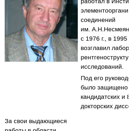
работал в Инсти
элементоорганич
соединений
им. А.Н.Несмеян
с 1976 г., в 1995 г
возглавил лабор
рентгенострукту
исследований.
Под его руковод
было защищено 
кандидатских и 8
докторских дисс
За свои выдающиеся
работы в области