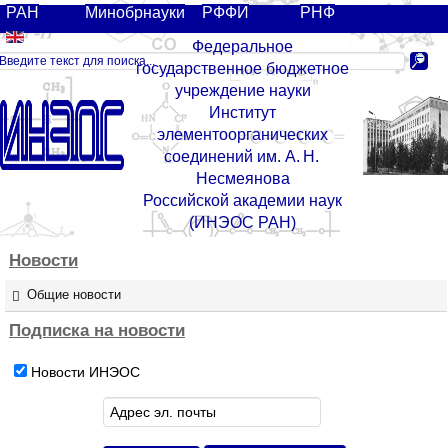
РАН
Минобрнауки
РФФИ
РНФ
Федеральное
государственное бюджетное
учреждение науки
Институт
элементоорганических
соединений им. А. Н.
Несмеянова
Российской академии наук
(ИНЭОС РАН)
Новости
Общие новости
Подписка
на
новости
Новости ИНЭОС