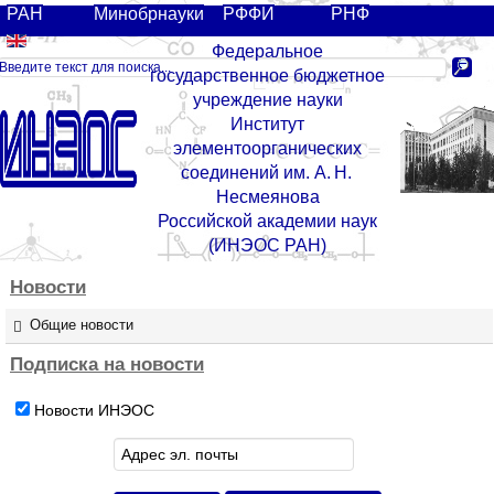
РАН
Минобрнауки
РФФИ
РНФ
Федеральное
государственное бюджетное
учреждение науки
Институт
элементоорганических
соединений им. А. Н.
Несмеянова
Российской академии наук
(ИНЭОС РАН)
Новости
Общие новости
Подписка
на
новости
Новости ИНЭОС