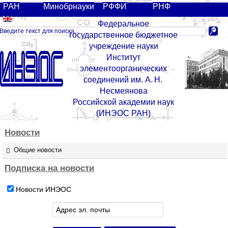
РАН
Минобрнауки
РФФИ
РНФ
Федеральное
государственное бюджетное
учреждение науки
Институт
элементоорганических
соединений им. А. Н.
Несмеянова
Российской академии наук
(ИНЭОС РАН)
Новости
Общие новости
Подписка
на
новости
Новости ИНЭОС