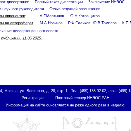
рат диссертации
Полный текст диссертации
Заключение ИНЭОС
в научного руководителя
Отзыв ведущей организации
вы оппонентов
:
А.Г.Мартынов
Ю.Н.Котовщиков
вы на автореферат
:
М.А.Новиков
Р.Ф.Саликов, Ю.В.Томилов
К.П.
ючение диссертационного совета
публикации 11.06.2025.
Москва, ул. Вавилова, д. 28, стр. 1. Тел. (499) 135-92-02, факс (499) 1
Регистрация
Почтовый сервер ИНЭОС РАН
Информация на сайте обновляется не реже одного раза в неделю.