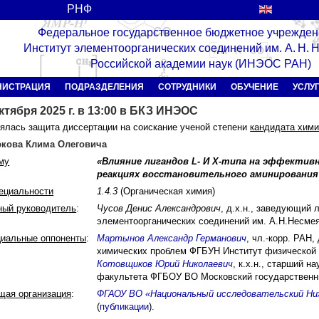
РНФ
Федеральное государственное бюджетное учрежден
Институт элементоорганических соединений им. А. Н.
Российской академии наук (ИНЭОС РАН)
НИСТРАЦИЯ
ПОДРАЗДЕЛЕНИЯ
СОТРУДНИКИ
ОБУЧЕНИЕ
УСЛУ
ктября 2025 г. в 13:00 в БКЗ ИНЭОС
ялась защита диссертации на соискание ученой степени
кандидата хими
кова Клима Олеговича
му
«Влияние лигандов L- И X-типа на эффектив
реакциях восстановительного аминирования
пециальности
1.4.3
(Органическая химия)
ный руководитель
:
Чусов Денис Александрович
, д.х.н., заведующий
элементоорганических соединений им. А.Н.Несме
иальные оппоненты
:
Мартынов Александр Германович
, чл.-корр. РАН
химических проблем ФГБУН Институт физической 
Котовщиков Юрий Николаевич
, к.х.н., старший 
факультета ФГБОУ ВО Московский государственн
щая организация
:
ФГАОУ ВО «Национальный исследовательский Ниж
(
публикации
).