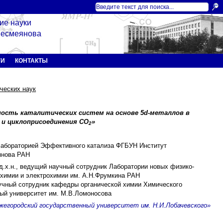
ие науки
 Несмеянова
ГИ
КОНТАКТЫ
ческих наук
ность каталитических систем на основе 5d-металлов в
 и циклоприсоединения СО
»
2
 лабораторией Эффективного катализа ФГБУН Институт
янова РАН
, д.х.н., ведущий научный сотрудник Лаборатории новых физико-
химии и электрохимии им. А.Н.Фрумкина РАН
научный сотрудник кафедры органической химии Химического
ый университет им. М.В.Ломоносова
егородский государственный университет им. Н.И.Лобачевского»