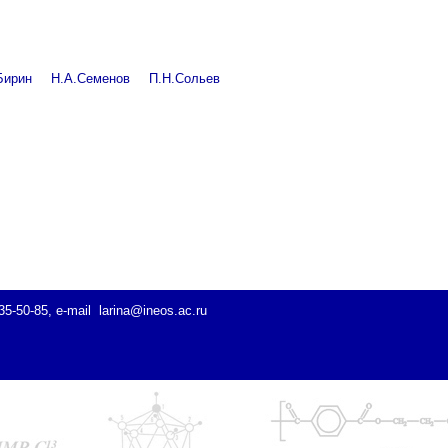
Бирин
Н.А.Семенов
П.Н.Сольев
35-50-85, e-mail