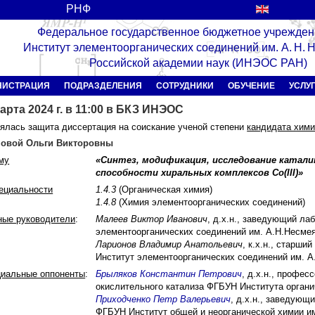
РНФ
Федеральное государственное бюджетное учрежден
Институт элементоорганических соединений им. А. Н.
Российской академии наук (ИНЭОС РАН)
НИСТРАЦИЯ
ПОДРАЗДЕЛЕНИЯ
СОТРУДНИКИ
ОБУЧЕНИЕ
УСЛУ
арта 2024 г. в 11:00 в БКЗ ИНЭОС
ялась защита диссертация на соискание ученой степени
кандидата хими
овой Ольги Викторовны
му
«Синтез, модификация, исследование ката
способности хиральных комплексов Co(III)»
пециальности
1.4.3
(Органическая химия)
1.4.8
(Химия элементоорганических соединений)
ные руководители
:
Малеев Виктор Иванович
, д.х.н., заведующий л
элементоорганических соединений им. А.Н.Несме
Ларионов Владимир Анатольевич
, к.х.н., старш
Институт элементоорганических соединений им. 
иальные оппоненты
:
Брыляков Константин Петрович
, д.х.н., профе
окислительного катализа ФГБУН Института органи
Приходченко Петр Валерьевич
, д.х.н., заведующ
ФГБУН Институт общей и неорганической химии им