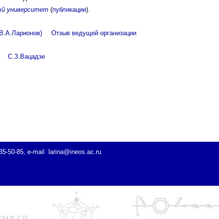
ый университет
(
публикации
).
В.А.Ларионов)
Отзыв ведущей организации
С.З.Вацадзе
35-50-85, e-mail