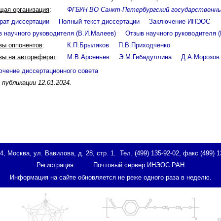
щая организация
:
ФГБУН ВО Санкт-Петербургский государственн
рат диссертации
Полный текст диссертации
Заключение ИНЭОС
 научного руководителя (В.И.Малеев)
Отзыв научного руководителя (
вы оппонентов
:
К.П.Брыляков
П.В.Приходченко
вы на автореферат
:
М.В.Арсеньев
Э.М.Гибадуллина
Д.А.Морозов
ючение диссертационного совета
публикации 12.01.2024.
Москва, ул. Вавилова, д. 28, стр. 1. Тел. (499) 135-92-02, факс (499) 1
Регистрация
Почтовый сервер ИНЭОС РАН
Информация на сайте обновляется не реже одного раза в неделю.