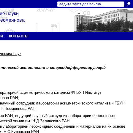
ие науки
 Несмеянова
ГИ
КОНТАКТЫ
ческих наук
литической активности и стереодифференцирующей
абораторией асимметрического катализа ФГБУН Институт
янова РАН;
ий научный сотрудник лаборатории асимметрического катализа ФГБУН
А.Н.Несмеянова РАН;
ссор РАН, ведущий научный сотрудник лаборатории селективного
ческой химии им. Н.Д.Зелинского РАН
ий лабораторией пероксидных соединений и материалов на их основе
. Н.С.Курнакова РАН.