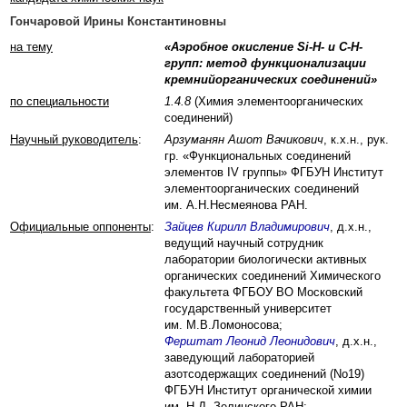
Гончаровой Ирины Константиновны
на тему
«Аэробное окисление Si-H- и C-H-
групп: метод функционализации
кремнийорганических соединений»
по специальности
1.4.8
(Химия элементоорганических
соединений)
Научный руководитель
:
Арзуманян Ашот Вачикович
, к.х.н., рук.
гр. «Функциональных соединений
элементов IV группы» ФГБУН Институт
элементоорганических соединений
им. А.Н.Несмеянова РАН.
Официальные оппоненты
:
Зайцев Кирилл Владимирович
, д.х.н.,
ведущий научный сотрудник
лаборатории биологически активных
органических соединений Химического
факультета ФГБОУ ВО Московский
государственный университет
им. М.В.Ломоносова;
Ферштат Леонид Леонидович
, д.х.н.,
заведующий лабораторией
азотсодержащих соединений (No19)
ФГБУН Институт органической химии
им. Н.Д. Зелинского РАН;